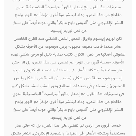
ستينيّات هذا القرن مع إصدار رقائق "ليتراسيت" البلاستيكية تحوي
مقاطع من هذا النص، وعاد لينتشر مرة أخرى مؤخراَ مع ظهور برامج
النشر الإلكتروني مثل "ألدوس بايج مايكر" والتي حوت أيضاً على نسخ
من نص لوريم إيبسوم.
كان لوريم إيبسوم ولايزال المعيار للنص الشكلي منذ القرن الخامس
عشر عندما قامت مطبعة مجهولة برص مجموعة من الأحرف بشكل
عشوائي أخذتها من نص، لتكوّن كتيّب بمثابة دليل أو مرجع شكلي لهذه
الأحرف. خمسة قرون من الزمن لم تقضي على هذا النص، بل انه حتى
صار مستخدماً وبشكله الأصلي في الطباعة والتنضيد الإلكتروني. لوريم
إيبسوم هو ببساطة نص شكلي (بمعنى أن الغاية هي الشكل وليس
المحتوى) ويُستخدم في صناعات المطابع ودور النشر. انتشر بشكل كبير
في ستينيّات هذا القرن مع إصدار رقائق "ليتراسيت" البلاستيكية تحوي
مقاطع من هذا النص، وعاد لينتشر مرة أخرى مؤخراَ مع ظهور برامج
النشر الإلكتروني مثل "ألدوس بايج مايكر" والتي حوت أيضاً على نسخ
من نص لوريم إيبسوم.
خمسة قرون من الزمن لم تقضي على هذا النص، بل انه حتى صار
مستخدماً وبشكله الأصلي في الطباعة والتنضيد الإلكتروني. انتشر بشكل