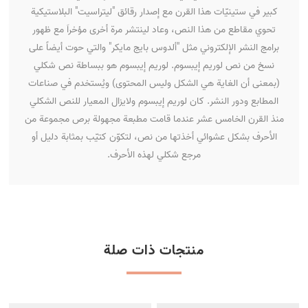
كبير في ستينيّات هذا القرن مع إصدار رقائق "ليتراسيت" البلاستيكية
تحوي مقاطع من هذا النص، وعاد لينتشر مرة أخرى مؤخراَ مع ظهور
برامج النشر الإلكتروني مثل "ألدوس بايج مايكر" والتي حوت أيضاً على
نسخ من نص لوريم إيبسوم. لوريم إيبسوم هو ببساطة نص شكلي
(بمعنى أن الغاية هي الشكل وليس المحتوى) ويُستخدم في صناعات
المطابع ودور النشر. كان لوريم إيبسوم ولايزال المعيار للنص الشكلي
منذ القرن الخامس عشر عندما قامت مطبعة مجهولة برص مجموعة من
الأحرف بشكل عشوائي أخذتها من نص، لتكوّن كتيّب بمثابة دليل أو
مرجع شكلي لهذه الأحرف.
منتجات ذات صلة