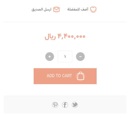
أضف للمفضلة
ارسل الصديق
4٬400٬000 ریال
ADD TO CART