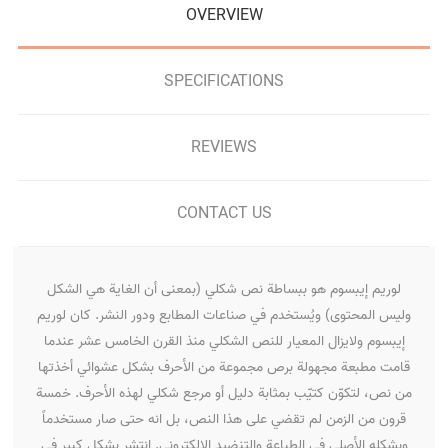
OVERVIEW
SPECIFICATIONS
REVIEWS
CONTACT US
لوريم إيبسوم هو ببساطة نص شكلي (بمعنى أن الغاية هي الشكل
وليس المحتوى) ويُستخدم في صناعات المطابع ودور النشر. كان لوريم
إيبسوم ولايزال المعيار للنص الشكلي منذ القرن الخامس عشر عندما
قامت مطبعة مجهولة برص مجموعة من الأحرف بشكل عشوائي أخذتها
من نص، لتكوّن كتيّب بمثابة دليل أو مرجع شكلي لهذه الأحرف. خمسة
قرون من الزمن لم تقضي على هذا النص، بل انه حتى صار مستخدماً
وبشكله الأصلي في الطباعة والتنضيد الإلكتروني. انتشر بشكل كبير في