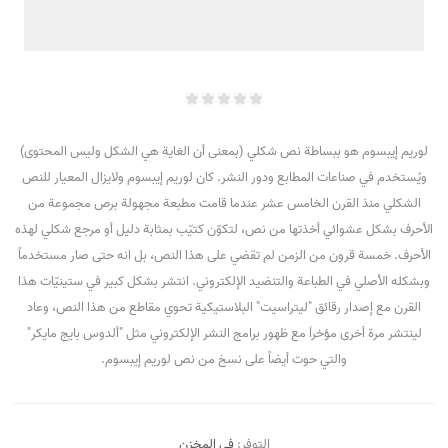
لوريم إيبسوم هو ببساطة نص شكلي (بمعنى أن الغاية هي الشكل وليس المحتوى)
ويُستخدم في صناعات المطابع ودور النشر. كان لوريم إيبسوم ولايزال المعيار للنص
الشكلي منذ القرن الخامس عشر عندما قامت مطبعة مجهولة برص مجموعة من
الأحرف بشكل عشوائي أخذتها من نص، لتكوّن كتيّب بمثابة دليل أو مرجع شكلي لهذه
الأحرف. خمسة قرون من الزمن لم تقضي على هذا النص، بل انه حتى صار مستخدماً
وبشكله الأصلي في الطباعة والتنضيد الإلكتروني. انتشر بشكل كبير في ستينيّات هذا
القرن مع إصدار رقائق "ليتراسيت" البلاستيكية تحوي مقاطع من هذا النص، وعاد
لينتشر مرة أخرى مؤخراَ مع ظهور برامج النشر الإلكتروني مثل "ألدوس بايج مايكر"
والتي حوت أيضاً على نسخ من نص لوريم إيبسوم.
التوفر:
فى المخزن