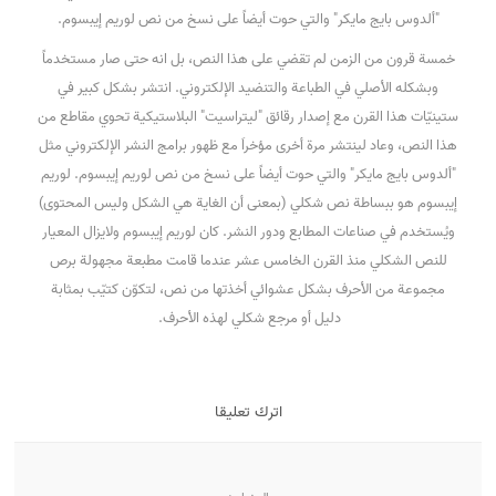
"ألدوس بايج مايكر" والتي حوت أيضاً على نسخ من نص لوريم إيبسوم.
خمسة قرون من الزمن لم تقضي على هذا النص، بل انه حتى صار مستخدماً
وبشكله الأصلي في الطباعة والتنضيد الإلكتروني. انتشر بشكل كبير في
ستينيّات هذا القرن مع إصدار رقائق "ليتراسيت" البلاستيكية تحوي مقاطع من
هذا النص، وعاد لينتشر مرة أخرى مؤخراَ مع ظهور برامج النشر الإلكتروني مثل
"ألدوس بايج مايكر" والتي حوت أيضاً على نسخ من نص لوريم إيبسوم. لوريم
إيبسوم هو ببساطة نص شكلي (بمعنى أن الغاية هي الشكل وليس المحتوى)
ويُستخدم في صناعات المطابع ودور النشر. كان لوريم إيبسوم ولايزال المعيار
للنص الشكلي منذ القرن الخامس عشر عندما قامت مطبعة مجهولة برص
مجموعة من الأحرف بشكل عشوائي أخذتها من نص، لتكوّن كتيّب بمثابة
دليل أو مرجع شكلي لهذه الأحرف.
اترك تعليقا