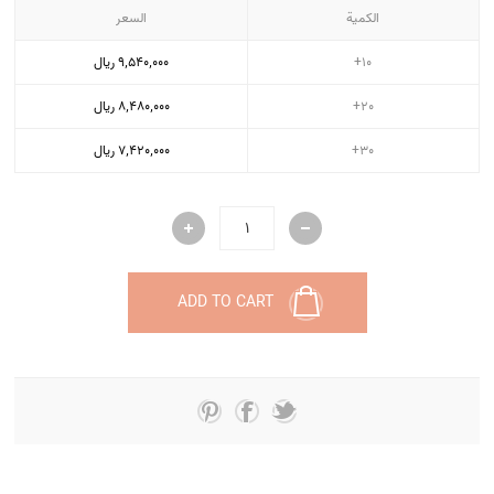
الكمية
السعر
10+
9٬540٬000 ریال
20+
8٬480٬000 ریال
30+
7٬420٬000 ریال
ADD TO CART