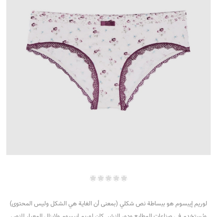
لوريم إيبسوم هو ببساطة نص شكلي (بمعنى أن الغاية هي الشكل وليس المحتوى)
ويُستخدم في صناعات المطابع ودور النشر. كان لوريم إيبسوم ولايزال المعيار للنص