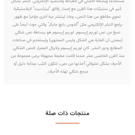
مستخدماً وبشكله الأصلي في الطباعة والتنضيد الإلكتروني. انتشر بشكل
كبير في ستينيّات هذا القرن مع إصدار رقائق "ليتراسيت" البلاستيكية
تحوي مقاطع من هذا النص، وعاد لينتشر مرة أخرى مؤخراَ مع ظهور
برامج النشر الإلكتروني مثل "ألدوس بايج مايكر" والتي حوت أيضاً على
نسخ من نص لوريم إيبسوم. لوريم إيبسوم هو ببساطة نص شكلي
(بمعنى أن الغاية هي الشكل وليس المحتوى) ويُستخدم في صناعات
المطابع ودور النشر. كان لوريم إيبسوم ولايزال المعيار للنص الشكلي
منذ القرن الخامس عشر عندما قامت مطبعة مجهولة برص مجموعة من
الأحرف بشكل عشوائي أخذتها من نص، لتكوّن كتيّب بمثابة دليل أو
مرجع شكلي لهذه الأحرف.
منتجات ذات صلة