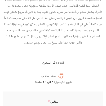
الشكلي منذ القرن الخامس عشر عندما قامت مطبعة مجهولة برص مجموعة من
الأحرف بشكل عشوائي أخذتها من نص، لتكوّن كتيّب بمثابة دليل أو مرجع شكلي لهذه
الأحرف. خمسة قرون من الزمن لم تقضي على هذا النص، بل انه حتى صار مستخدماً
وبشكله الأصلي في الطباعة والتنضيد الإلكتروني. انتشر بشكل كبير في ستينيّات هذا
القرن مع إصدار رقائق "ليتراسيت" البلاستيكية تحوي مقاطع من هذا النص، وعاد
لينتشر مرة أخرى مؤخراَ مع ظهور برامج النشر الإلكتروني مثل "ألدوس بايج مايكر"
والتي حوت أيضاً على نسخ من نص لوريم إيبسوم.
التوفر:
فى المخزن
شحن مجاني
تاريخ التوصيل:
2 الي 24 ساعت
*
مقاس