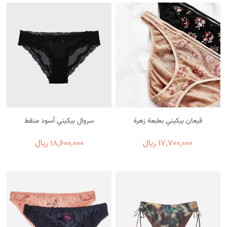
قيعان بيكيني بطبعة زهرة
سروال بيكيني أسود منقط
17٬700٬000 ریال
18٬600٬000 ریال