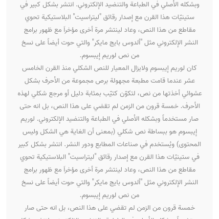
وبشكله الأصلي في الطباعة والتنضيد الإلكتروني. انتشر بشكل كبير في
ستينيّات هذا القرن مع إصدار رقائق "ليتراسيت" البلاستيكية تحوي
مقاطع من هذا النص، وعاد لينتشر مرة أخرى مؤخراَ مع ظهور برامج
النشر الإلكتروني مثل "ألدوس بايج مايكر" والتي حوت أيضاً على نسخ
من نص لوريم إيبسوم.
كان لوريم إيبسوم ولايزال المعيار للنص الشكلي منذ القرن الخامس
عشر عندما قامت مطبعة مجهولة برص مجموعة من الأحرف بشكل
عشوائي أخذتها من نص، لتكوّن كتيّب بمثابة دليل أو مرجع شكلي لهذه
الأحرف. خمسة قرون من الزمن لم تقضي على هذا النص، بل انه حتى
صار مستخدماً وبشكله الأصلي في الطباعة والتنضيد الإلكتروني. لوريم
إيبسوم هو ببساطة نص شكلي (بمعنى أن الغاية هي الشكل وليس
المحتوى) ويُستخدم في صناعات المطابع ودور النشر. انتشر بشكل كبير
في ستينيّات هذا القرن مع إصدار رقائق "ليتراسيت" البلاستيكية تحوي
مقاطع من هذا النص، وعاد لينتشر مرة أخرى مؤخراَ مع ظهور برامج
النشر الإلكتروني مثل "ألدوس بايج مايكر" والتي حوت أيضاً على نسخ
من نص لوريم إيبسوم.
خمسة قرون من الزمن لم تقضي على هذا النص، بل انه حتى صار