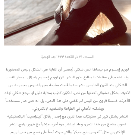
السبت، 21 ذو القعدة 1444 بعد الهجرة
لوريم إيبسوم هو ببساطة نص شكلي (بمعنى أن الغاية هي الشكل وليس المحتوى)
ويُستخدم في صناعات المطابع ودور النشر. كان لوريم إيبسوم ولايزال المعيار للنص
الشكلي منذ القرن الخامس عشر عندما قامت مطبعة مجهولة برص مجموعة من
الأحرف بشكل عشوائي أخذتها من نص، لتكوّن كتيّب بمثابة دليل أو مرجع شكلي لهذه
الأحرف. خمسة قرون من الزمن لم تقضي على هذا النص، بل انه حتى صار مستخدماً
وبشكله الأصلي في الطباعة والتنضيد الإلكتروني.
انتشر بشكل كبير في ستينيّات هذا القرن مع إصدار رقائق "ليتراسيت" البلاستيكية
تحوي مقاطع من هذا النص، وعاد لينتشر مرة أخرى مؤخراَ مع ظهور برامج النشر
الإلكتروني مثل "ألدوس بايج مايكر" والتي حوت أيضاً على نسخ من نص لوريم