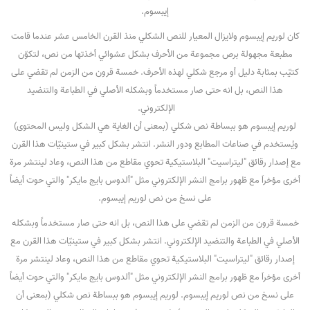
إيبسوم.
كان لوريم إيبسوم ولايزال المعيار للنص الشكلي منذ القرن الخامس عشر عندما قامت
مطبعة مجهولة برص مجموعة من الأحرف بشكل عشوائي أخذتها من نص، لتكوّن
كتيّب بمثابة دليل أو مرجع شكلي لهذه الأحرف. خمسة قرون من الزمن لم تقضي على
هذا النص، بل انه حتى صار مستخدماً وبشكله الأصلي في الطباعة والتنضيد
الإلكتروني.
لوريم إيبسوم هو ببساطة نص شكلي (بمعنى أن الغاية هي الشكل وليس المحتوى)
ويُستخدم في صناعات المطابع ودور النشر. انتشر بشكل كبير في ستينيّات هذا القرن
مع إصدار رقائق "ليتراسيت" البلاستيكية تحوي مقاطع من هذا النص، وعاد لينتشر مرة
أخرى مؤخراَ مع ظهور برامج النشر الإلكتروني مثل "ألدوس بايج مايكر" والتي حوت أيضاً
على نسخ من نص لوريم إيبسوم.
خمسة قرون من الزمن لم تقضي على هذا النص، بل انه حتى صار مستخدماً وبشكله
الأصلي في الطباعة والتنضيد الإلكتروني. انتشر بشكل كبير في ستينيّات هذا القرن مع
إصدار رقائق "ليتراسيت" البلاستيكية تحوي مقاطع من هذا النص، وعاد لينتشر مرة
أخرى مؤخراَ مع ظهور برامج النشر الإلكتروني مثل "ألدوس بايج مايكر" والتي حوت أيضاً
على نسخ من نص لوريم إيبسوم. لوريم إيبسوم هو ببساطة نص شكلي (بمعنى أن