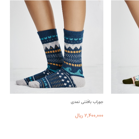
جوراب بافتنی نمدی
2٬400٬000 ریال