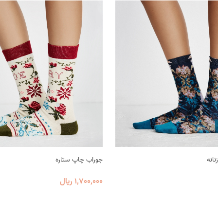
انه
جوراب چاپ ستاره
1٬700٬000 ریال