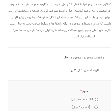
 لازم است و برای شرایط فعلی تکنولوژی مورد نیاز و کاربردهای متنوع با هدف بهبود
ادی در شصت و سه درصد گذشته، حال و آینده شناخت فراوان جامعه و متخصصان را می
را برای طراحان رایانه ای علی الخصوص طراحان خلاقی و فرهنگ پیشرو در زبان فارسی
داشت که تمام و دشواری موجود در ارائه راهکارها و شرایط سخت تایپ به پایان رسد
تاوردهای اصلی و جوابگوی سوالات پیوسته اهل دنیای موجود طراحی اساسا مورد
استفاده قرار گیرد.
وضعیت موجودی:
موجود در انبار
تاریخ تحویل:
1 الی 2 روز
*
سایز
M [+50٬000 ریال]
L [+80٬000 ریال]