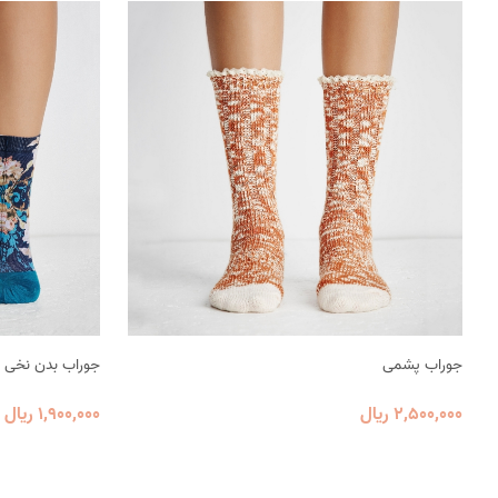
جوراب پشمی
جوراب بدن نخی زن
2٬500٬000 ریال
1٬900٬000 ریال