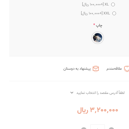
XL [+100٬000 ریال]
XXL [+100٬000 ریال]
*
چاپ
علاقه‌مندم
پیشنهاد به دوستان
لطفاً آدرس مقصد را انتخاب نمایید
3٬200٬000 ریال