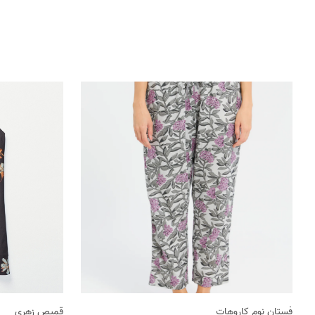
فستان نوم كاروهات
قميص زهري