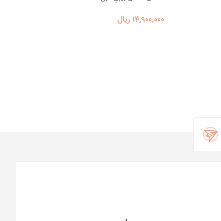
14٬900٬000 ریال