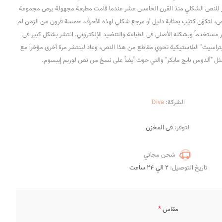
عيار للنص الشكلي منذ القرن الخامس عشر عندما قامت مطبعة مجهولة برص مجموعة
 لتكوّن كتيّب بمثابة دليل أو مرجع شكلي لهذه الأحرف. خمسة قرون من الزمن لم
مستخدماً وبشكله الأصلي في الطباعة والتنضيد الإلكتروني. انتشر بشكل كبير في
يتراسيت" البلاستيكية تحوي مقاطع من هذا النص، وعاد لينتشر مرة أخرى مؤخراَ مع
 مثل "ألدوس بايج مايكر" والتي حوت أيضاً على نسخ من نص لوريم إيبسوم.
الشركة:
Diva
التوفر:
فى المخزن
شحن مجاني
تاريخ التوصيل:
2 الي 24 ساعت
*
مقاس