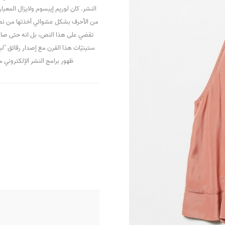
النشر. كان لوريم إيبسوم ولايزال الم
من الأحرف بشكل عشوائي أخذتها من نص،
تقضي على هذا النص، بل انه حتى صار 
ستينيّات هذا القرن مع إصدار رقائق "ل
ظهور برامج النشر الإلكتروني