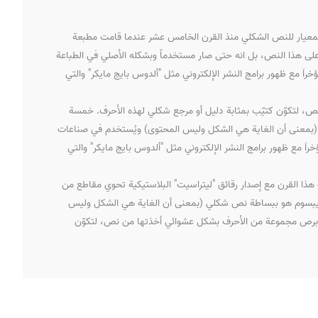
لمعيار للنص الشكلي منذ القرن الخامس عشر عندما قامت مطبعة
ى هذا النص، بل انه حتى صار مستخدماً وبشكله الأصلي في الطباعة
اَ مع ظهور برامج النشر الإلكتروني مثل "ألدوس بايج مايكر" والتي
، لتكوّن كتيّب بمثابة دليل أو مرجع شكلي لهذه الأحرف. خمسة
ي (بمعنى أن الغاية هي الشكل وليس المحتوى) ويُستخدم في صناعات
اَ مع ظهور برامج النشر الإلكتروني مثل "ألدوس بايج مايكر" والتي
ذا القرن مع إصدار رقائق "ليتراسيت" البلاستيكية تحوي مقاطع من
يم إيبسوم هو ببساطة نص شكلي (بمعنى أن الغاية هي الشكل وليس
لة برص مجموعة من الأحرف بشكل عشوائي أخذتها من نص، لتكوّن