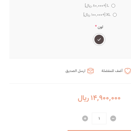
L [+80٬000 ریال]
XL [+100٬000 ریال]
*
لون
أضف للمفضلة
ارسل الصديق
14٬900٬000 ریال