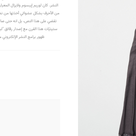
النشر. كان لوريم إيبسوم ولايزال الم
من الأحرف بشكل عشوائي أخذتها من نص،
تقضي على هذا النص، بل انه حتى صار 
ستينيّات هذا القرن مع إصدار رقائق "ل
ظهور برامج النشر الإلكتروني