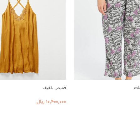
هات
قميص خفيف
10٬400٬000 ریال