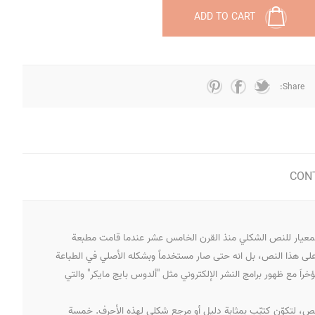
ADD TO CART
Share:
CON
لمعيار للنص الشكلي منذ القرن الخامس عشر عندما قامت مطبعة
ى هذا النص، بل انه حتى صار مستخدماً وبشكله الأصلي في الطباعة
اَ مع ظهور برامج النشر الإلكتروني مثل "ألدوس بايج مايكر" والتي
، لتكوّن كتيّب بمثابة دليل أو مرجع شكلي لهذه الأحرف. خمسة