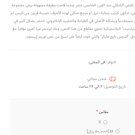
عيار للنص الشكلي منذ القرن الخامس عشر عندما قامت مطبعة مجهولة برص مجموعة
 لتكوّن كتيّب بمثابة دليل أو مرجع شكلي لهذه الأحرف. خمسة قرون من الزمن لم
مستخدماً وبشكله الأصلي في الطباعة والتنضيد الإلكتروني. انتشر بشكل كبير في
يتراسيت" البلاستيكية تحوي مقاطع من هذا النص، وعاد لينتشر مرة أخرى مؤخراَ مع
 مثل "ألدوس بايج مايكر" والتي حوت أيضاً على نسخ من نص لوريم إيبسوم.
التوفر:
فى المخزن
شحن مجاني
تاريخ التوصيل:
2 الي 24 ساعت
*
مقاس
S
M [+50٬000 ریال]