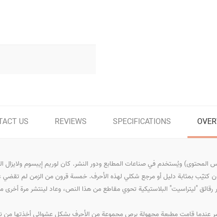
TACT US
REVIEWS
SPECIFICATIONS
OVER
المحتوى) ويُستخدم في صناعات المطابع ودور النشر. كان لوريم إيبسوم ولايزال ا
تيّب بمثابة دليل أو مرجع شكلي لهذه الأحرف. خمسة قرون من الزمن لم تقضي عل
 رقائق "ليتراسيت" البلاستيكية تحوي مقاطع من هذا النص، وعاد لينتشر مرة أخرى مؤخر
عشر عندما قامت مطبعة مجهولة برص مجموعة من الأحرف بشكل عشوائي أخذتها من نص