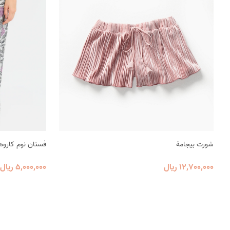
شورت بيجامة
فستان نوم كارو
12٬700٬000 ریال
5٬000٬000 ریال