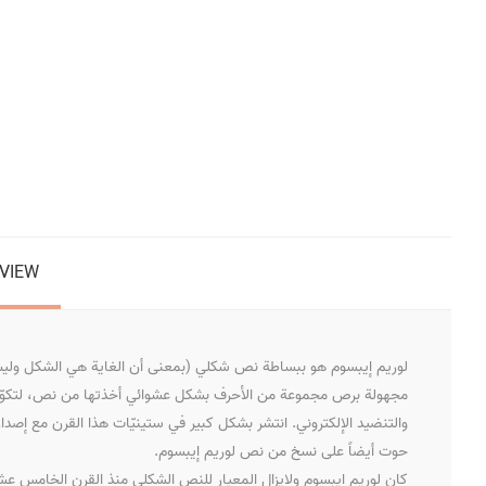
VIEW
لوريم إيبسوم هو ببساطة نص شكلي (بمعنى أن الغاية هي الشكل وليس 
مجهولة برص مجموعة من الأحرف بشكل عشوائي أخذتها من نص، لتكوّن ك
والتنضيد الإلكتروني. انتشر بشكل كبير في ستينيّات هذا القرن مع إصدار
حوت أيضاً على نسخ من نص لوريم إيبسوم.
كان لوريم إيبسوم ولايزال المعيار للنص الشكلي منذ القرن الخامس 