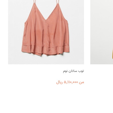
توب ساتان نوم
من 5٬110٬000 ریال