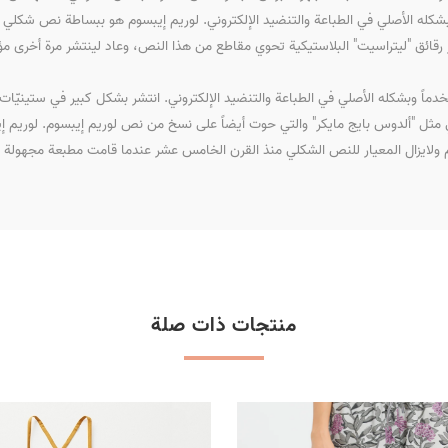
شكله الأصلي في الطباعة والتنضيد الإلكتروني. لوريم إيبسوم هو ببساطة نص شكل
رقائق "ليتراسيت" البلاستيكية تحوي مقاطع من هذا النص، وعاد لينتشر مرة أخرى مؤخر
 وبشكله الأصلي في الطباعة والتنضيد الإلكتروني. انتشر بشكل كبير في ستينيّات ه
تروني مثل "ألدوس بايج مايكر" والتي حوت أيضاً على نسخ من نص لوريم إيبسوم. لور
وم ولايزال المعيار للنص الشكلي منذ القرن الخامس عشر عندما قامت مطبعة مجهو
منتجات ذات صلة